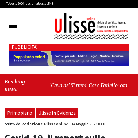
7 Agosto 2026 - aggiornato alle 15:43
PUBBLICITA'
Breaking
"Cava de' Tirreni, Caso Fariello: ora torniamo
news:
ai problemi veri"
-
"Cava de' Tirreni, quando
la burocrazia dimentica perché esiste"
Primopiano
Ulisse In Evidenza
Redazione Ulisseonline
scritto da
-
14 Maggio 2022 08:18