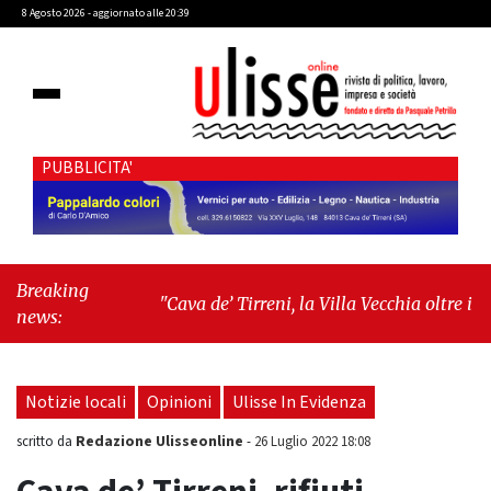
8 Agosto 2026 - aggiornato alle 20:39
PUBBLICITA'
Breaking
"Cava de’ Tirreni, la Villa Vecchia oltre i vandali:
news:
il vero nodo è il senso di comunità"
-
"Cava de’
Tirreni, La Fratellanza sull'ultima seduta
consiliare: “Serve chiarezza!”"
Notizie locali
Opinioni
Ulisse In Evidenza
Redazione Ulisseonline
scritto da
-
26 Luglio 2022 18:08