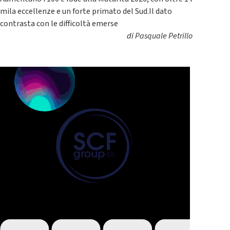
mila eccellenze e un forte primato del Sud.Il dato
contrasta con le difficoltà emerse
di
Pasquale Petrillo