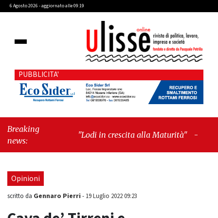
6 Agosto 2026 - aggiornato alle 09:19
PUBBLICITA'
Breaking
"Lodi in crescita alla Maturità"
-
"Cava de’
news:
Tirreni, il valore dei simboli e la
responsabilità delle azioni"
Opinioni
Gennaro Pierri
scritto da
-
19 Luglio 2022 09:23