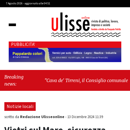
7 Agosto 2026 - aggiornato alle 04:51
PUBBLICITA'
Breaking
"Cava de' Tirreni, il Consiglio comunale
news:
conferma Sara Fariello. L'opposizione lascia
l'aula al momento del voto"
-
"Vietri sul
Mare, giornata storica: la ceramica ammessa
Notizie locali
alla fase europea per l’IGP"
Redazione Ulisseonline
scritto da
-
13 Dicembre 2024 11:39