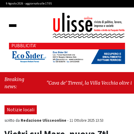
9 Agosto 2026 - aggiornato alle 17:05
PUBBLICITA'
Breaking
"Cava de’ Tirreni, la Villa Vecchia oltre i
news:
vandali: il vero nodo è il senso di comunità"
-
"Cava de’ Tirreni, La Fratellanza sull'ultima
seduta consiliare: “Serve chiarezza!”"
Notizie locali
Redazione Ulisseonline
scritto da
-
11 Ottobre 2025 13:53