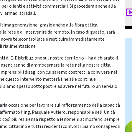
er clienti e attività commerciali. Si procederà anche alla
vi armadi stradali.
tima generazione, grazie anche alla fibra ottica,
la rete e di intervenire da remoto. In caso di guasto, sarà
manovre telecontrollate e restituire immediatamente
 di rialimentazione.
 di E-Distribuzione sul nostro territorio – ha dichiarato il
consentiranno di ammodernare la rete nella nostra città.
omprensibili disagi con cui saremo costretti a convivere nel
che questo intervento metterà fine alle continue
cui siamo spesso sottoposti e ad avere nel futuro un servizio
inaria occasione per lavorare sul rafforzamento della capacità
 affermato l’ing. Pasquale Autiero, responsabile dell’Unità
o così più resilienza rispetto a fenomeni atmosferici sempre
rimo cittadino e tutti i residenti coinvolti. Siamo consapevoli