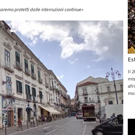
saremo protetti dalle interruzioni continue»
Es
Il 
mis
afr
mos