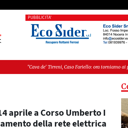
PUBBLICITA'
' Tirreni, Caso Fariello: ora torniamo ai problemi veri"
-
"Cav
siste"
C
 14 aprile a Corso Umberto I
iamento della rete elettrica