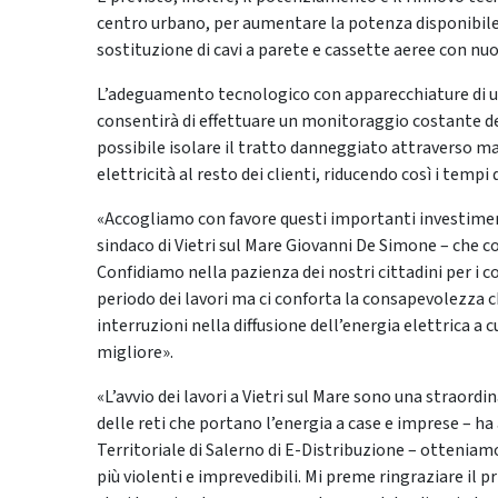
centro urbano, per aumentare la potenza disponibile p
sostituzione di cavi a parete e cassette aeree con nuo
L’adeguamento tecnologico con apparecchiature di ul
consentirà di effettuare un monitoraggio costante del
possibile isolare il tratto danneggiato attraverso 
elettricità al resto dei clienti, riducendo così i tempi
«Accogliamo con favore questi importanti investimenti
sindaco di Vietri sul Mare Giovanni De Simone – che 
Confidiamo nella pazienza dei nostri cittadini per i c
periodo dei lavori ma ci conforta la consapevolezza 
interruzioni nella diffusione dell’energia elettrica a 
migliore».
«L’avvio dei lavori a Vietri sul Mare sono una straord
delle reti che portano l’energia a case e imprese – ha
Territoriale di Salerno di E-Distribuzione – otteniam
più violenti e imprevedibili. Mi preme ringraziare il p