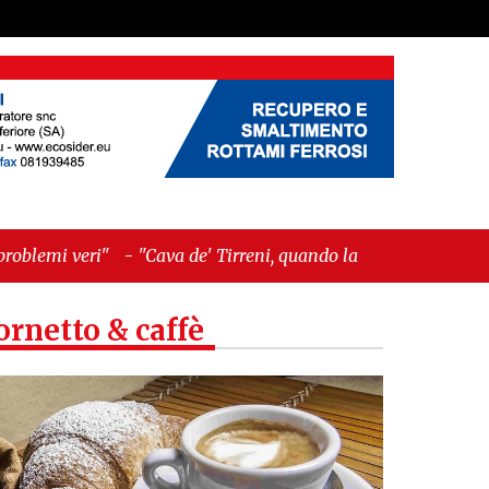
a de' Tirreni, quando la burocrazia dimentica
ornetto & caffè