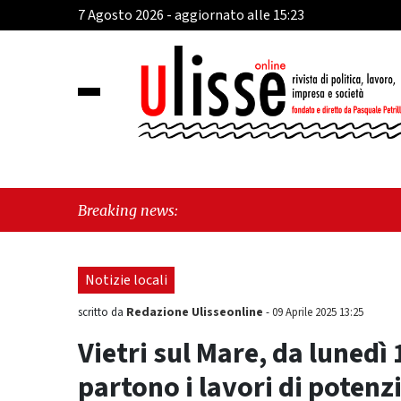
7 Agosto 2026 - aggiornato alle 15:23
"Cava de
Breaking news:
perché e
Notizie locali
Redazione Ulisseonline
scritto da
-
09 Aprile 2025 13:25
Vietri sul Mare, da lunedì
partono i lavori di potenz