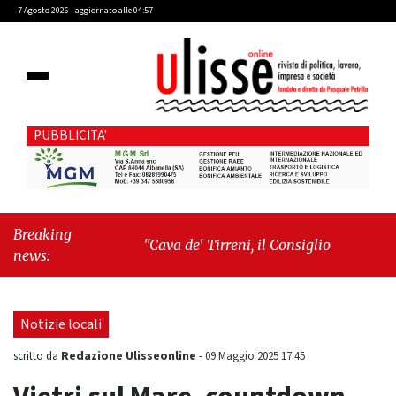
7 Agosto 2026 - aggiornato alle 04:57
PUBBLICITA'
Breaking
"Cava de' Tirreni, il Consiglio comunale
news:
conferma Sara Fariello. L'opposizione lascia
l'aula al momento del voto"
-
"Vietri sul
Mare, giornata storica: la ceramica ammessa
Notizie locali
alla fase europea per l’IGP"
Redazione Ulisseonline
scritto da
-
09 Maggio 2025 17:45