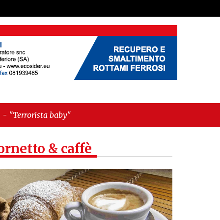
by"
ornetto & caffè