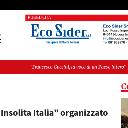
PUBBLICITA'
rancesco Guccini, la voce di un Paese intero"
-
"Terrorista ba
C
 Insolita Italia” organizzato