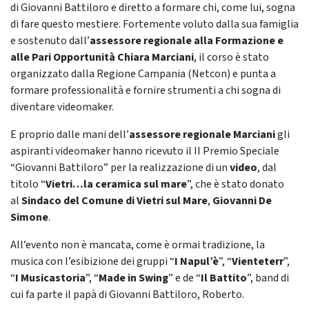
di Giovanni Battiloro e diretto a formare chi, come lui, sogna
di fare questo mestiere. Fortemente voluto dalla sua famiglia
e sostenuto dall’
assessore regionale alla Formazione e
alle Pari Opportunità Chiara Marciani
, il corso è stato
organizzato dalla Regione Campania (Netcon) e punta a
formare professionalità e fornire strumenti a chi sogna di
diventare videomaker.
E proprio dalle mani dell’
assessore regionale Marciani
gli
aspiranti videomaker hanno ricevuto il II Premio Speciale
“Giovanni Battiloro” per la realizzazione di un
video
, dal
titolo “
Vietri…la ceramica sul mare
”, che è stato donato
al
Sindaco del Comune di Vietri sul Mare
,
Giovanni De
Simone
.
All’evento non è mancata, come è ormai tradizione, la
musica con l’esibizione dei gruppi “
I Napul’è
”, “
Vienteterr
”,
“
I Musicastoria
”, “
Made in Swing
” e de “
Il Battito
”, band di
cui fa parte il papà di Giovanni Battiloro, Roberto.