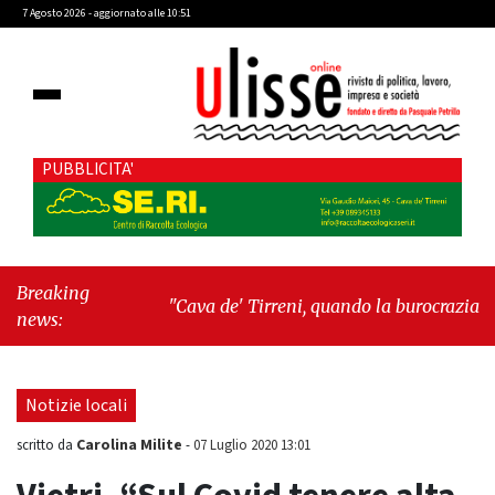
7 Agosto 2026 - aggiornato alle 10:51
PUBBLICITA'
Breaking
"Cava de' Tirreni, quando la burocrazia
news:
dimentica perché esiste"
-
"Oggi New York mi
ha rubato il cuore. Ancora"
Notizie locali
Carolina Milite
scritto da
-
07 Luglio 2020 13:01