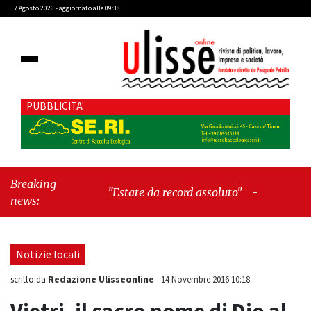
7 Agosto 2026 - aggiornato alle 09:38
PUBBLICITA'
Breaking
"Estate da record assoluto"
-
"Francesco
news:
Guccini mi insegnò che Tex Willer era
letteratura"
Notizie locali
Redazione Ulisseonline
scritto da
-
14 Novembre 2016 10:18