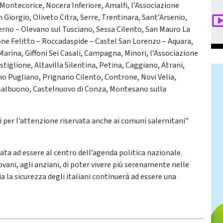
Montecorice, Nocera Inferiore, Amalfi, l’Associazione
 Giorgio, Oliveto Citra, Serre, Trentinara, Sant’Arsenio,
erno – Olevano sul Tusciano, Sessa Cilento, San Mauro La
one Felitto – Roccadaspide – Castel San Lorenzo – Aquara,
 Marina, Giffoni Sei Casali, Campagna, Minori, l’Associazione
glione, Altavilla Silentina, Petina, Caggiano, Atrani,
o Pugliano, Prignano Cilento, Controne, Novi Velia,
asalbuono, Castelnuovo di Conza, Montesano sulla
 per l’attenzione riservata anche ai comuni salernitani”
ata ad essere al centro dell’agenda politica nazionale.
ovani, agli anziani, di poter vivere più serenamente nelle
alia la sicurezza degli italiani continuerà ad essere una