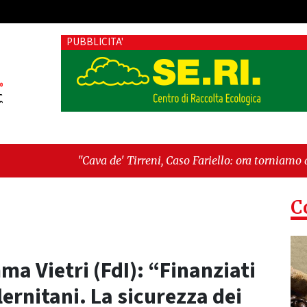
PUBBLICITA'
 de' Tirreni, Caso Fariello: ora torniamo ai problemi veri"
-
é esiste"
C
a Vietri (FdI): “Finanziati
ernitani. La sicurezza dei