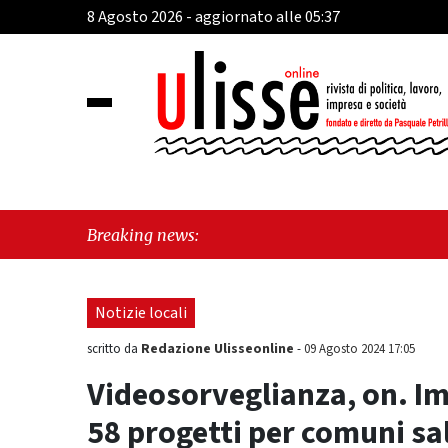
8 Agosto 2026 - aggiornato alle 05:37
"Cava
Breaking news:
perch
Notizie locali
Redazione Ulisseonline
scritto da
-
09 Agosto 2024 17:05
Videosorveglianza, on. Imm
58 progetti per comuni sal