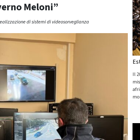
overno Meloni”
ealizzazione di sistemi di videosorveglianza
Es
Il 
mis
afr
mos