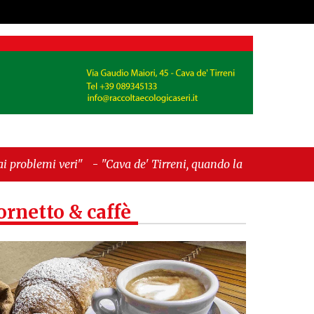
"Cava de' Tirreni, quando la burocrazia dimentica
ornetto & caffè