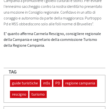
Campania a promuovere i gioielli culturali e storici. Per evitare
l’ennesimo saccheggio contro la nostra identità ho presentato
una mozione in Consiglio regionale. Confidavo in un atto di
coraggio e autonomia da parte della maggioranza. Purtroppo
Pd e M5S obbediscono solo alle folli norme di Bruxelles”.
E’ quanto afferma Carmela Rescigno, consigliere regionale
della Campania e segretario della commissione Turismo
della Regione Campania.
TAG
guide turistiche
m5s
PD
regione campania
rescigno
turismo