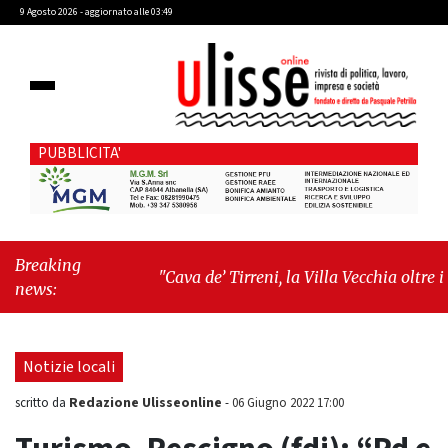
9 Agosto 2026 - aggiornato alle 03:49
PUBBLICITA'
Breaking
"Cava de’ Tirreni, la Villa Vecchia oltre i
news:
vandali: il vero nodo è il senso di comunità"
-
"Cava de’ Tirreni, La Fratellanza sull'ultima
seduta consiliare: “Serve chiarezza!”"
Notizie locali
Redazione Ulisseonline
scritto da
-
06 Giugno 2022 17:00