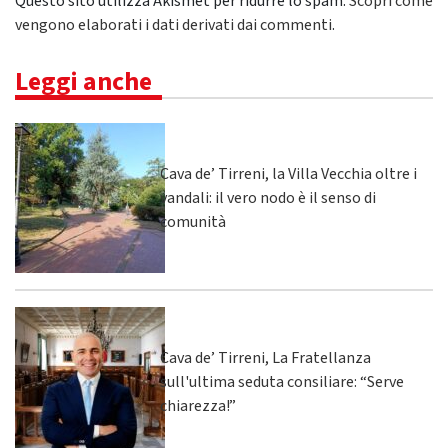
Questo sito utilizza Akismet per ridurre lo spam.
Scopri come
vengono elaborati i dati derivati dai commenti
.
Leggi anche
Cava de’ Tirreni, la Villa Vecchia oltre i
vandali: il vero nodo è il senso di
comunità
Cava de’ Tirreni, La Fratellanza
sull'ultima seduta consiliare: “Serve
chiarezza!”