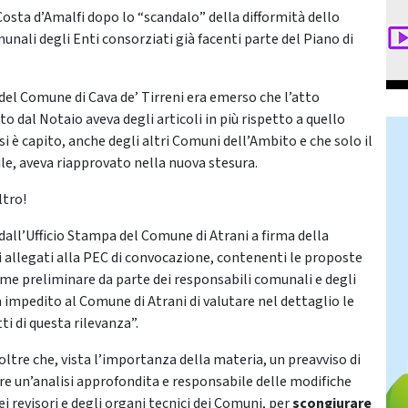
Costa d’Amalfi dopo lo “scandalo” della difformità dello
unali degli Enti consorziati già facenti parte del Piano di
 del Comune di Cava de’ Tirreni era emerso che l’atto
o dal Notaio aveva degli articoli in più rispetto a quello
i è capito, anche degli altri Comuni dell’Ambito e che solo il
e, aveva riapprovato nella nuova stesura.
ltro!
dall’Ufficio Stampa del Comune di Atrani a firma della
 allegati alla PEC di convocazione, contenenti le proposte
ame preliminare da parte dei responsabili comunali e degli
 impedito al Comune di Atrani di valutare nel dettaglio le
i di questa rilevanza”.
oltre che, vista l’importanza della materia, un preavviso di
re un’analisi approfondita e responsabile delle modifiche
 revisori e degli organi tecnici dei Comuni, per
scongiurare