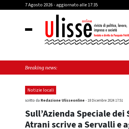
7 Agosto 2026 - aggiornato alle 17:35
"Cava de'
Breaking news:
esiste"
Notizie locali
Redazione Ulisseonline
scritto da
-
18 Dicembre 2024 17:51
Sull’Azienda Speciale dei 
Atrani scrive a Servalli e 