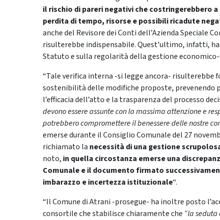
il rischio di pareri negativi che costringerebbero 
perdita di tempo, risorse e possibili ricadute negat
anche del Revisore dei Conti dell’Azienda Speciale Co
risulterebbe indispensabile. Quest’ultimo, infatti, ha 
Statuto e sulla regolarità della gestione economico-f
“Tale verifica interna -si legge ancora- risulterebb
sostenibilità delle modifiche proposte, prevenendo p
l’efficacia dell’atto e la trasparenza del processo dec
devono essere assunte con la massima attenzione e respon
potrebbero compromettere il benessere delle nostre c
emerse durante il Consiglio Comunale del 27 novembre
richiamato la
necessità di una gestione scrupolosa
noto,
in quella circostanza emerse una discrepanz
Comunale e il documento firmato successivamente
imbarazzo e incertezza istituzionale
“.
“Il Comune di Atrani -prosegue- ha inoltre posto l’ac
consortile che stabilisce chiaramente che
“la seduta