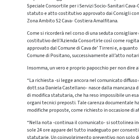
Speciale Consortile per i Servizi Socio-Sanitari Cava-
statuto e atto costitutivo approvato dai Consigli com
Zona Ambito S2 Cava- Costiera Amalfitana.
Come si ricorderà nel corso di una seduta consigliare
costitutivo dell’Azienda Consortirle così come rogitat
approvato dal Comune di Cava de’ Tirreni e, a quanto s
Comune di Positano, successivamente all’atto notaril
Insomma, un vero e proprio papocchio per non dire a
“La richiesta -si legge ancora nel comunicato diffuso 
dott.ssa Daniela Castellano- nasce dalla mancanza di
di modifica statutaria, che ha reso impossibile un es
organi tecnici preposti. Tale carenza documentale ha
modifiche proposte, come richiesto in occasione di att
“Nella nota -continua il comunicato- si sottolinea in
sole 24 ore appare del tutto inadeguato per consenti
statutarie. Un coinvolgimento preventivo non solo dei