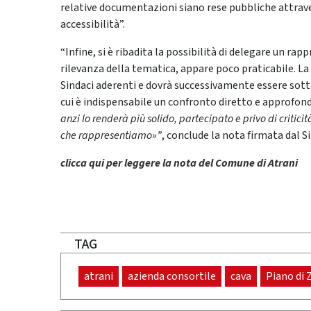
relative documentazioni siano rese pubbliche attrave
accessibilità”.
“Infine, si è ribadita la possibilità di delegare un ra
rilevanza della tematica, appare poco praticabile. La m
Sindaci aderenti e dovrà successivamente essere sot
cui è indispensabile un confronto diretto e approfondi
anzi lo renderà più solido, partecipato e privo di critici
che rappresentiamo»”
, conclude la nota firmata dal S
clicca qui per leggere la nota del Comune di Atrani
TAG
atrani
azienda consortile
cava
Piano di 