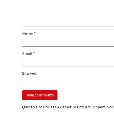
Nome
*
Email
*
Sito web
Questo sito utilizza Akismet per ridurre lo spam.
Sco