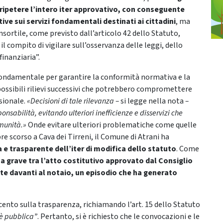
a ripetere l’intero iter approvativo, con conseguente
ive sui servizi fondamentali destinati ai cittadini
, ma
nsortile, come previsto dall’articolo 42 dello Statuto,
il compito di vigilare sull’osservanza delle leggi, dello
inanziaria”.
e fondamentale per garantire la conformità normativa e la
ossibili rilievi successivi che potrebbero compromettere
isionale.
«Decisioni di tale rilevanza –
si legge nella nota
–
sabilità, evitando ulteriori inefficienze e disservizi che
omunità.»
Onde evitare ulteriori problematiche come quelle
 scorso a Cava dei Tirreni, il Comune di Atrani ha
 e trasparente dell’iter di modifica dello statuto
. Come
a grave tra l’atto costitutivo approvato dal Consiglio
 davanti al notaio, un episodio che ha generato
cento sulla trasparenza, richiamando l’art. 15 dello Statuto
 è pubblica”
. Pertanto, si è richiesto che le convocazioni e le