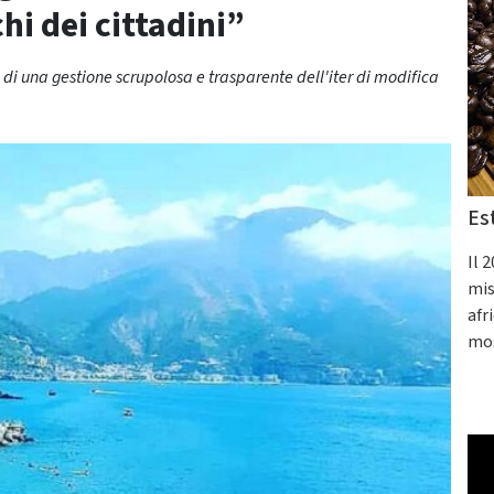
hi dei cittadini”
 di una gestione scrupolosa e trasparente dell'iter di modifica
Es
Il 
mis
afr
mos