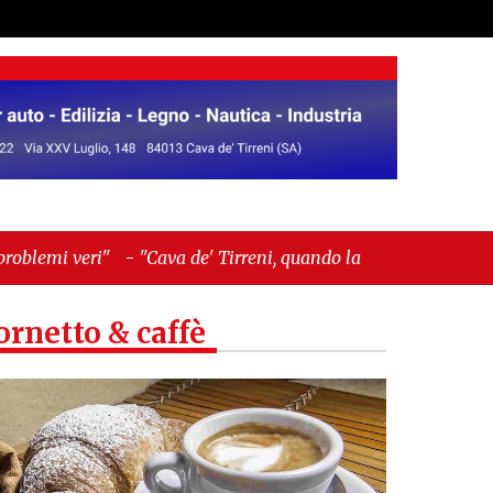
a de' Tirreni, quando la burocrazia dimentica perché
ornetto & caffè