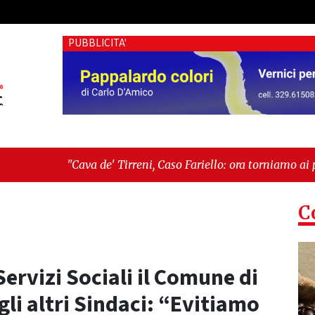
PUBBLICITA'
 Tirreni, Caso Fariello: ora torniamo ai problemi veri"
-
"Cav
C
Servizi Sociali il Comune di
agli altri Sindaci: “Evitiamo