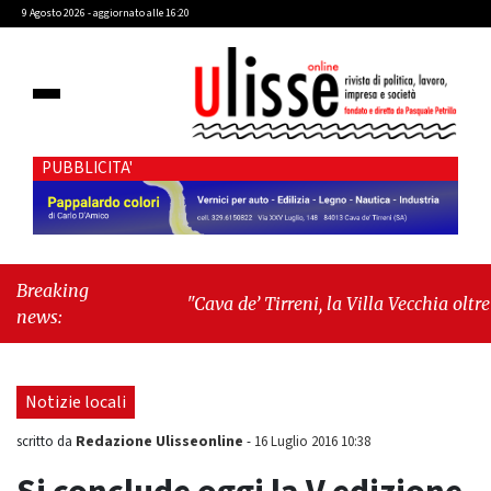
9 Agosto 2026 - aggiornato alle 16:20
PUBBLICITA'
Breaking
"Cava de’ Tirreni, la Villa Vecchia oltre i
news:
vandali: il vero nodo è il senso di
comunità"
-
"Cava de’ Tirreni, La
Fratellanza sull'ultima seduta consiliare:
Notizie locali
“Serve chiarezza!”"
Redazione Ulisseonline
scritto da
-
16 Luglio 2016 10:38