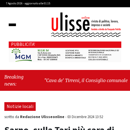
7 Agosto 2026 - aggiornato alle 01:15
PUBBLICITA'
Breaking
"Cava de' Tirreni, il Consiglio comunale
news:
conferma Sara Fariello. L'opposizione lascia
l'aula al momento del voto"
-
"Vietri sul
Mare, giornata storica: la ceramica ammessa
Notizie locali
alla fase europea per l’IGP"
Redazione Ulisseonline
scritto da
-
03 Dicembre 2024 13:52