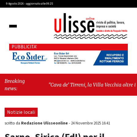
9 Agosto 2026 - aggiornato alle 09:25
PUBBLICITA'
Breaking
"Cava de’ Tirreni, la Villa Vecchia oltre i
news:
vandali: il vero nodo è il senso di comunità"
-
"Cava de’ Tirreni, La Fratellanza sull'ultima
seduta consiliare: “Serve chiarezza!”"
Notizie locali
Redazione Ulisseonline
scritto da
-
24 Novembre 2025 16:41