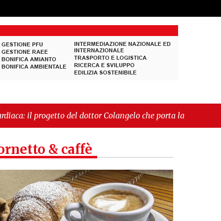
del dottor Colangelo che porta la cardioprotezione tra
ale. Il sindaco Giordano: «Non ci fermeremo»"
ornetto & caffè