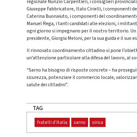
regionale Nunzio Carpentieri, i consiglieri provincial
Giuseppe Fabbricatore, Italo Cirielli, i componenti d
Caterina Buonaiuto, i componenti del coordinamento 
Manuel Rega, i tanti candidati alle elezioni, i militan
ogni giorno si impegnano per il nostro territorio. U
presidente, Giorgia Meloni, per la sua guida e il suo e
Il rinnovato coordinamento cittadino si pone l’obietti
un’attenzione particolare alla difesa del lavoro, al s
“Sarno ha bisogno di risposte concrete – ha proseguit
sicurezza, potenziare il commercio locale, valorizzar
salute dei cittadini”.
TAG
fratelli d'italia
sarno
sirica