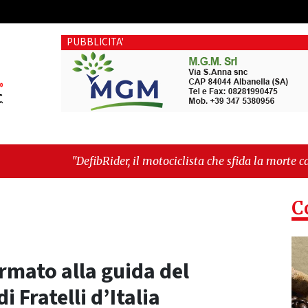
PUBBLICITA'
Rider, il motociclista che sfida la morte cardiaca: il progetto 
te"
-
"Cava de’ Tirreni, devastata nella notte la Villa comun
C
rmato alla guida del
 Fratelli d’Italia