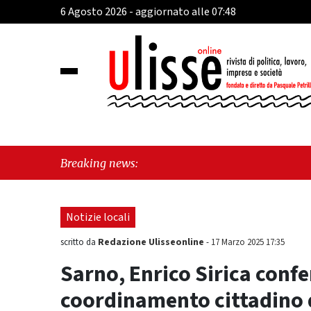
6 Agosto 2026 - aggiornato alle 07:48
"Defib
Breaking news:
la gen
Notizie locali
Redazione Ulisseonline
scritto da
-
17 Marzo 2025 17:35
Sarno, Enrico Sirica confe
coordinamento cittadino di