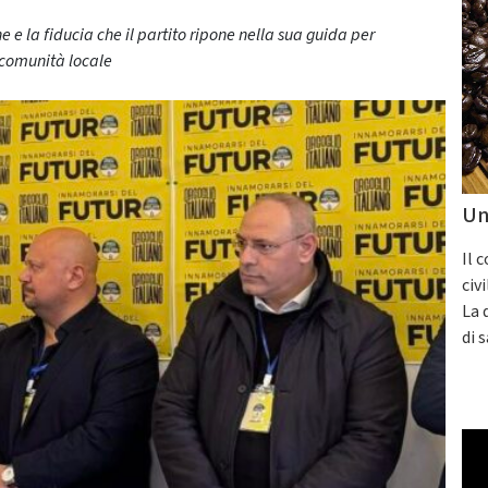
 e la fiducia che il partito ripone nella sua guida per
 comunità locale
Un
Il 
civ
La 
di 