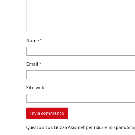
Nome
*
Email
*
Sito web
Questo sito utilizza Akismet per ridurre lo spam.
Sco