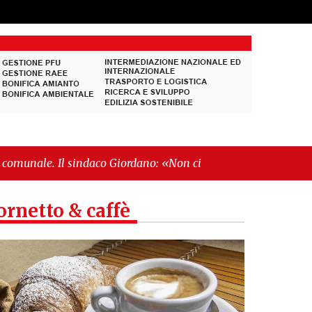
daco Giordano: «Non ci fermeremo»"
-
"Italia sospesa
ornetto & caffè