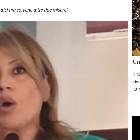
edici ma servono altre due misure"
Un
Il 
civ
La 