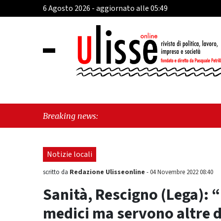
6 Agosto 2026 - aggiornato alle 05:49
"Cava
Breaking news:
tra i
Notizie locali
Redazione Ulisseonline
scritto da
-
04 Novembre 2022 08:40
Sanità, Rescigno (Lega): “
medici ma servono altre 