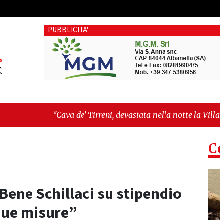
PUBBLICITA'
 de’ Tirreni, devastata nella notte la Villa comunale. Il sin
dentità, fragilità sociali e pressioni economiche"
C
Bene Schillaci su stipendio
due misure”