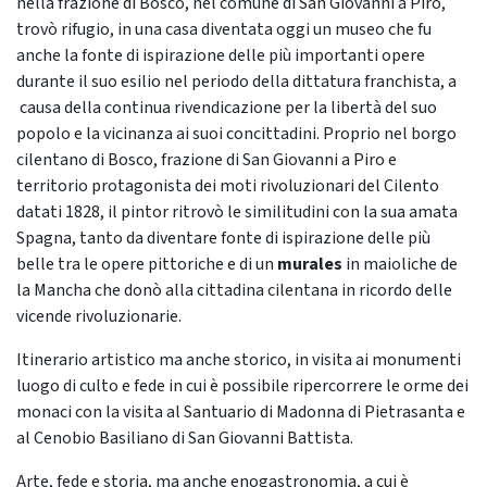
nella frazione di Bosco, nel comune di San Giovanni a Piro,
trovò rifugio, in una casa diventata oggi un museo che fu
anche la fonte di ispirazione delle più importanti opere
durante il suo esilio nel periodo della dittatura franchista, a
causa della continua rivendicazione per la libertà del suo
popolo e la vicinanza ai suoi concittadini. Proprio nel borgo
cilentano di Bosco, frazione di San Giovanni a Piro e
territorio protagonista dei moti rivoluzionari del Cilento
datati 1828, il pintor ritrovò le similitudini con la sua amata
Spagna, tanto da diventare fonte di ispirazione delle più
belle tra le opere pittoriche e di un
murales
in maioliche de
la Mancha che donò alla cittadina cilentana in ricordo delle
vicende rivoluzionarie.
Itinerario artistico ma anche storico, in visita ai monumenti
luogo di culto e fede in cui è possibile ripercorrere le orme dei
monaci con la visita al Santuario di Madonna di Pietrasanta e
al Cenobio Basiliano di San Giovanni Battista.
Arte, fede e storia, ma anche enogastronomia, a cui è