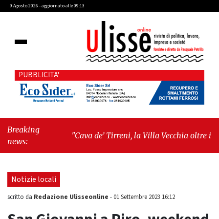
9 Agosto 2026 - aggiornato alle 09:13
PUBBLICITA'
Breaking
"Cava de’ Tirreni, la Villa Vecchia oltre i vandali:
news:
il vero nodo è il senso di comunità"
-
"Cava de’
Tirreni, La Fratellanza sull'ultima seduta
consiliare: “Serve chiarezza!”"
Notizie locali
Redazione Ulisseonline
scritto da
-
01 Settembre 2023 16:12