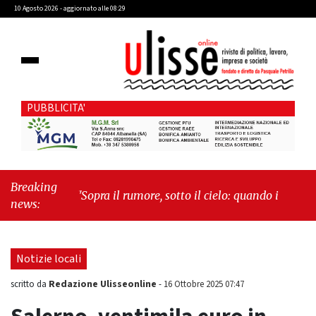
10 Agosto 2026 - aggiornato alle 08:29
PUBBLICITA'
Breaking
"Sopra il rumore, sotto il cielo: quando i grattacieli
news:
fanno spazio alla natura"
-
"Cava de' Tirreni, Paolo
Gravagnuolo sul caso Fariello: «Un pasticciaccio
brutto che si doveva evitare»"
Notizie locali
Redazione Ulisseonline
scritto da
-
16 Ottobre 2025 07:47