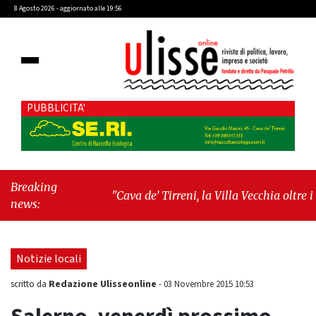
8 Agosto 2026 - aggiornato alle 19:56
PUBBLICITA'
Breaking
"Cava de’ Tirreni, la Villa Vecchia oltre i
news:
vandali: il vero nodo è il senso di comunità"
-
"Cava de’ Tirreni, La Fratellanza sull'ultima
seduta consiliare: “Serve chiarezza!”"
Notizie locali
Redazione Ulisseonline
scritto da
-
03 Novembre 2015 10:53