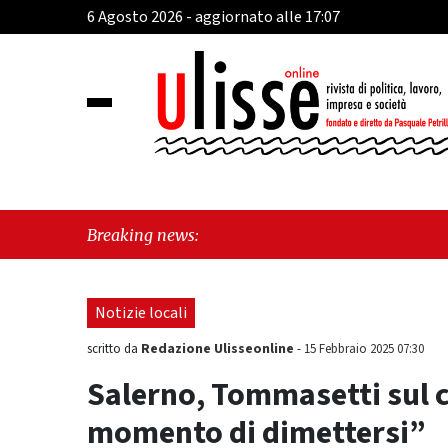
6 Agosto 2026 - aggiornato alle 17:07
"Vietri 
Breaking news:
morde il
Notizie locali
Redazione Ulisseonline
scritto da
-
15 Febbraio 2025 07:30
Salerno, Tommasetti sul ca
momento di dimettersi”