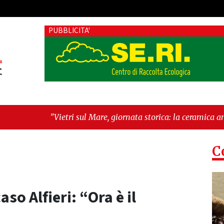
PUBBLICITA'
sul Mare, giornata storica: la ceramica ammessa alla fase euro
 futuro"
C
so Alfieri: “Ora è il