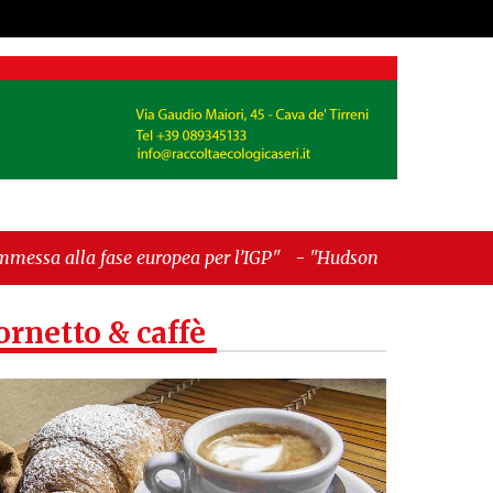
pea per l’IGP"
-
"Hudson Yards: qui New York
ornetto & caffè