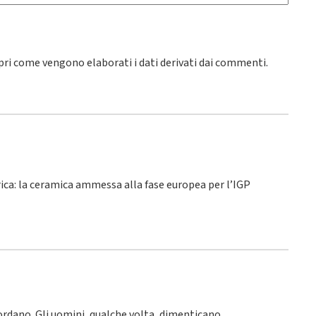
pri come vengono elaborati i dati derivati dai commenti
.
rica: la ceramica ammessa alla fase europea per l’IGP
icordano. Gli uomini, qualche volta, dimenticano