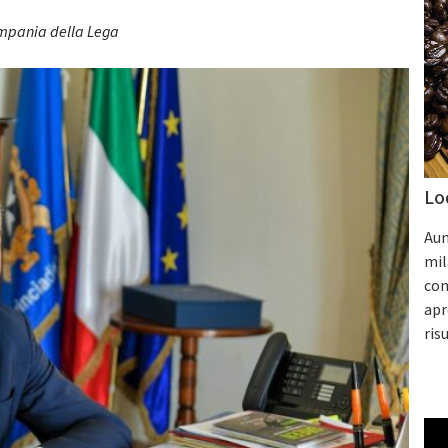
ampania della Lega
Lo
Aum
mil
con
apr
ris