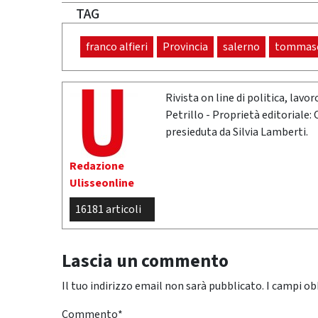
TAG
franco alfieri
Provincia
salerno
tommase
Rivista on line di politica, lav
Petrillo - Proprietà editoriale:
presieduta da Silvia Lamberti.
Redazione
Ulisseonline
16181 articoli
Lascia un commento
Il tuo indirizzo email non sarà pubblicato.
I campi ob
Commento
*