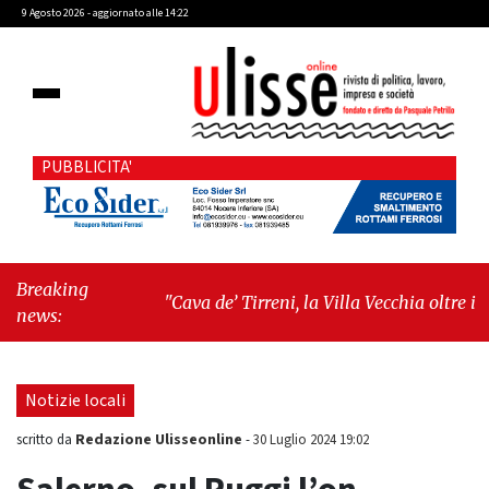
9 Agosto 2026 - aggiornato alle 14:22
PUBBLICITA'
Breaking
"Cava de’ Tirreni, la Villa Vecchia oltre i
news:
vandali: il vero nodo è il senso di comunità"
-
"Cava de’ Tirreni, La Fratellanza sull'ultima
seduta consiliare: “Serve chiarezza!”"
Notizie locali
Redazione Ulisseonline
scritto da
-
30 Luglio 2024 19:02