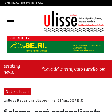
8 Agosto 2026 - aggiornato alle 06:52
PUBBLICITA'
Breaking
"Cava de' Tirreni, Caso Fariello: ora
news:
torniamo ai problemi veri"
-
"Cava de'
Tirreni, quando la burocrazia dimentica
perché esiste"
Notizie locali
Redazione Ulisseonline
scritto da
-
14 Aprile 2017 13:50