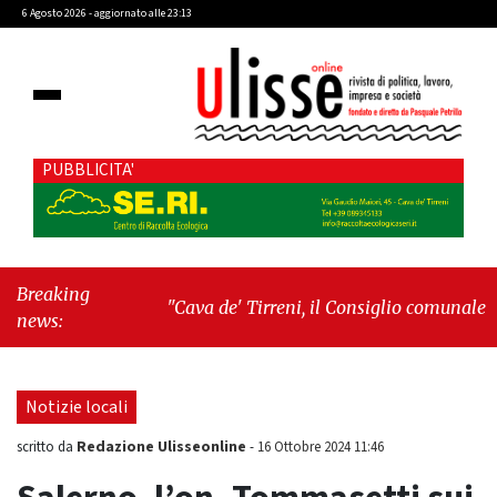
6 Agosto 2026 - aggiornato alle 23:13
PUBBLICITA'
Breaking
"Cava de' Tirreni, il Consiglio comunale
news:
conferma Sara Fariello. L'opposizione lascia
l'aula al momento del voto"
-
"Vietri sul
Mare, giornata storica: la ceramica ammessa
Notizie locali
alla fase europea per l’IGP"
Redazione Ulisseonline
scritto da
-
16 Ottobre 2024 11:46