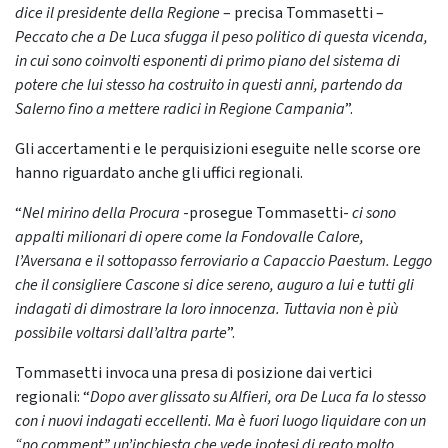
dice il presidente della Regione
– precisa Tommasetti –
Peccato che a De Luca sfugga il peso politico di questa vicenda,
in cui sono coinvolti esponenti di primo piano del sistema di
potere che lui stesso ha costruito in questi anni, partendo da
Salerno fino a mettere radici in Regione Campania
”.
Gli accertamenti e le perquisizioni eseguite nelle scorse ore
hanno riguardato anche gli uffici regionali.
“
Nel mirino della Procura
-prosegue Tommasetti-
ci sono
appalti milionari di opere come la Fondovalle Calore,
l’Aversana e il sottopasso ferroviario a Capaccio Paestum. Leggo
che il consigliere Cascone si dice sereno, auguro a lui e tutti gli
indagati di dimostrare la loro innocenza. Tuttavia non è più
possibile voltarsi dall’altra parte
”.
Tommasetti invoca una presa di posizione dai vertici
regionali: “
Dopo aver glissato su Alfieri, ora De Luca fa lo stesso
con i nuovi indagati eccellenti. Ma è fuori luogo liquidare con un
“no comment” un’inchiesta che vede ipotesi di reato molto