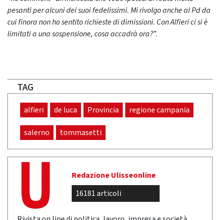
pesanti per alcuni dei suoi fedelissimi. Mi rivolgo anche al Pd da
cui finora non ho sentito richieste di dimissioni. Con Alfieri ci si è
limitati a una sospensione, cosa accadrà ora?
”.
TAG
alfieri
de luca
Provincia
regione campania
salerno
tommasetti
Redazione Ulisseonline
16181 articoli
Rivista on line di politica, lavoro, impresa e società