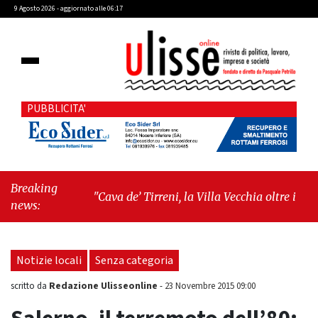
9 Agosto 2026 - aggiornato alle 06:17
PUBBLICITA'
Breaking
"Cava de’ Tirreni, la Villa Vecchia oltre i vandali: il
news:
vero nodo è il senso di comunità"
-
"Cava de’
Tirreni, La Fratellanza sull'ultima seduta
consiliare: “Serve chiarezza!”"
Notizie locali
Senza categoria
Redazione Ulisseonline
scritto da
-
23 Novembre 2015 09:00