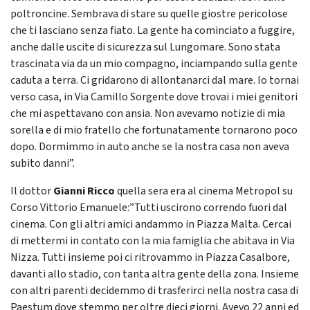
poltroncine. Sembrava di stare su quelle giostre pericolose
che ti lasciano senza fiato. La gente ha cominciato a fuggire,
anche dalle uscite di sicurezza sul Lungomare. Sono stata
trascinata via da un mio compagno, inciampando sulla gente
caduta a terra. Ci gridarono di allontanarci dal mare. Io tornai
verso casa, in Via Camillo Sorgente dove trovai i miei genitori
che mi aspettavano con ansia. Non avevamo notizie di mia
sorella e di mio fratello che fortunatamente tornarono poco
dopo. Dormimmo in auto anche se la nostra casa non aveva
subito danni”.
Il dottor
Gianni Ricco
quella sera era al cinema Metropol su
Corso Vittorio Emanuele:”Tutti uscirono correndo fuori dal
cinema. Con gli altri amici andammo in Piazza Malta. Cercai
di mettermi in contato con la mia famiglia che abitava in Via
Nizza. Tutti insieme poi ci ritrovammo in Piazza Casalbore,
davanti allo stadio, con tanta altra gente della zona. Insieme
con altri parenti decidemmo di trasferirci nella nostra casa di
Paestum dove stemmo per oltre dieci giorni. Avevo 22 anni ed