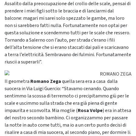
Assalito dalla preoccupazione del crollo delle scale, pensai di
prendere i miei figli sotto le braccia e di lanciarmi dal
balcone: magari mi sarei solo spezzato le gambe, ma loro
non si sarebbero fatti nulla. Fortunatamente non optai per
questa soluzione e scendemmo tutti per le scale che ressero.
Tornando a Salerno con l’auto, per strada c’erano i fili
dell’alta tensione che si erano staccati dai pali e scaricavano
a terra l’elettricità. Sembravano dei fulmini. Fortunatamente
riuscii a superarli”.
Il geometra
Romano
Zega
quella sera era a casa dalla
suocera in Via Luigi Guercio: “Stavamo cenando. Quando
sentimmo la scossa di terremoto ci precipitammo giù per le
scale e uscimmo sulla strada che era già piena di gente
impaurita e sconvolta. Mia moglie (
Rosa
Volpe
) era in attesa
del nostro secondo bambino. Ci organizzammo per passare
la notte in auto come tutti, ma io a un certo punto decisi di
risalire a casa di mia suocera, al secondo piano, per dormire li.