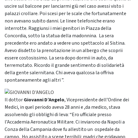
uscire sul balcone per lanciarmi giù nel caso avessi visto i
palazzi crollare. Poi scesi per le scale che fortunatamente
non avevano subito danni. Le linee telefoniche erano
interrotte. Raggiunsi i miei genitori in Piazza della
Concordia, sotto la statua della madonnina. La sera
precedente ero andato a vedere uno spettacolo al Sistina.
Avevo disdetto la prenotazione in un albergo che scoprii
essere costosissimo. La sera dopo dormii in auto, da
terremotato. Ricordo il grande sentimento di solidarietà
della gente salernitana. Chi aveva qualcosa la offriva
spontaneamente agli altri ”.
Il dottor
Giovanni D’Angelo
, Vicepresidente dell’Ordine dei
Medici, in quel periodo aveva 28 anni e ,da medico, stava
assolvendo gli obblighi di leva: “Ero ufficiale presso
l’Accademia Aeronautica Militare. Ci inviarono da Napoli a
Conza della Campania dove fu allestito un ospedale da
campo. Ho assistito a scene terribili: madri che gridavano