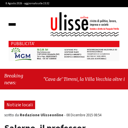
8 Agosto 2026 - aggiornato alle 15:32
PUBBLICITA'
Breaking
"Cava de’ Tirreni, la Villa Vecchia oltre i
news:
vandali: il vero nodo è il senso di comunità"
-
"Cava de’ Tirreni, La Fratellanza sull'ultima
seduta consiliare: “Serve chiarezza!”"
Notizie locali
Redazione Ulisseonline
scritto da
-
08 Dicembre 2015 08:54