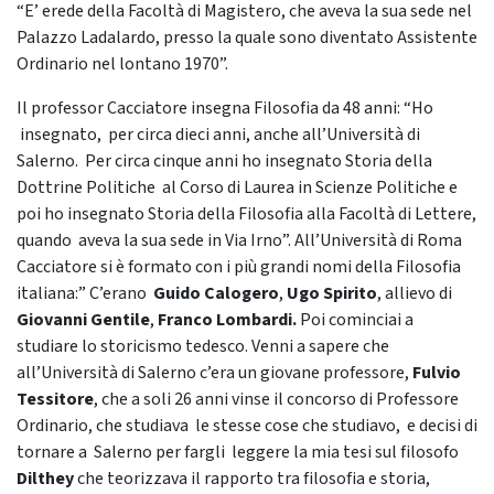
“E’ erede della Facoltà di Magistero, che aveva la sua sede nel
Palazzo Ladalardo, presso la quale sono diventato Assistente
Ordinario nel lontano 1970”.
Il professor Cacciatore insegna Filosofia da 48 anni: “Ho
insegnato, per circa dieci anni, anche all’Università di
Salerno. Per circa cinque anni ho insegnato Storia della
Dottrine Politiche al Corso di Laurea in Scienze Politiche e
poi ho insegnato Storia della Filosofia alla Facoltà di Lettere,
quando aveva la sua sede in Via Irno”. All’Università di Roma
Cacciatore si è formato con i più grandi nomi della Filosofia
italiana:” C’erano
Guido Calogero
,
Ugo Spirito
, allievo di
Giovanni Gentile
,
Franco Lombardi.
Poi cominciai a
studiare lo storicismo tedesco. Venni a sapere che
all’Università di Salerno c’era un giovane professore,
Fulvio
Tessitore
, che a soli 26 anni vinse il concorso di Professore
Ordinario, che studiava le stesse cose che studiavo, e decisi di
tornare a Salerno per fargli leggere la mia tesi sul filosofo
Dilthey
che teorizzava il rapporto tra filosofia e storia,