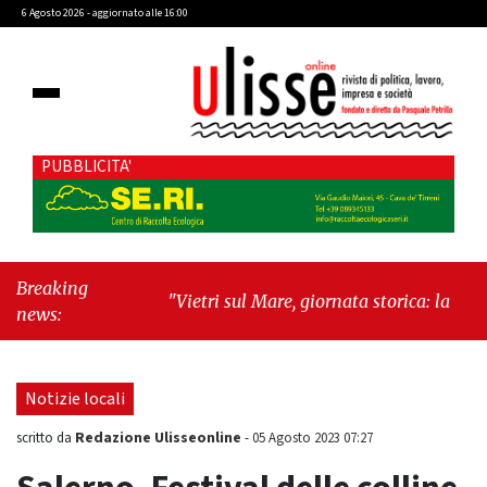
6 Agosto 2026 - aggiornato alle 16:00
PUBBLICITA'
Breaking
"Vietri sul Mare, giornata storica: la ceramica
news:
ammessa alla fase europea per l’IGP"
-
"Hudson Yards: qui New York morde il futuro"
Notizie locali
Redazione Ulisseonline
scritto da
-
05 Agosto 2023 07:27