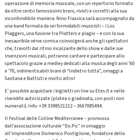
operazione di memoria musicale, con un repertorio formato
da oltre cento famosissimi brani, rivisti e corretti alla sua
inconfondibile maniera. Nino Frassica sarà accompagnato da
una band formata da sei formidabili musicisti – i Los
Plaggers, una fusione tra Platters e plagio – e con la sua
inesauribile vérve comica coinvolgerà anche gli spettatori
che, travolti dal ritmo incalzante dello show e dalle sue
invenzioni musicali, potranno cantare e partecipare allo
spettacolo grazie a medley dedicati alla musica degli anni ’60
e ’70, indimenticabili brani di “Indietro tutta”, omaggi a
Santana e Battisti e molto altro!
E’ possibile acquistare i biglietti on line su Etes.it e nelle
rivendite autorizzate (platea o gradinata, con posti non
numerati). Info: +39 3398521212 – 3667085494.
Il Festival delle Colline Mediterranee – promosso
dall’associazione culturale “Do.Po.” in omaggio
all’imprenditore Domenico Postiglione, fondatore della