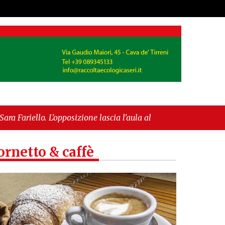
zione lascia l'aula al momento del voto"
-
"Vietri
IGP"
ornetto & caffè