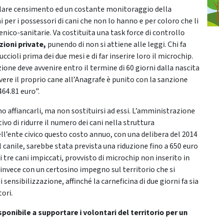
pillare censimento ed un costante monitoraggio della
per i possessori di cani che non lo hanno e per coloro che li
nico-sanitarie. Va costituita una task force di controllo
zioni private,
punendo di non si attiene alle leggi. Chi fa
uccioli prima dei due mesi e di far inserire loro il microchip.
ione deve avvenire entro il termine di 60 giorni dalla nascita
vere il proprio cane all’Anagrafe è punito con la sanzione
64.81 euro”.
o affiancarli, ma non sostituirsi ad essi. L’amministrazione
vo di ridurre il numero dei cani nella struttura
ell’ente civico questo costo annuo, con una delibera del 2014
l canile, sarebbe stata prevista una riduzione fino a 650 euro
i tre cani impiccati, provvisto di microchip non inserito in
invece con un certosino impegno sul territorio che si
sensibilizzazione, affinché la carneficina di due giorni fa sia
ori.
ponibile a supportare i volontari del territorio per un