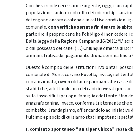
Ciò che si rende necessario e urgente, oggi, è un ca
popolazione canina: controllo dei microchip, sanzioni 
detengono ancora a catena e in cattive condizioni igie
comunale,
con verifiche serrate fin dentro le abita
partorire il proprio cane ha l’obbligo di non cedere i c
Dalla legge della Regione Campania 16/2011: “L’iscriz
o dal possesso del cane. (…) Chiunque ometta di iscri
amministrativa del pagamento di una somma fino a 4
Questo è compito delle Istituzioni: i volontari posson
comunale di Montecorvino Rovella, invece, nel tentati
convenzionata, ovvero di far risparmiare alle casse d
stabilì che, adottando uno dei cani ricoverati presso i
sulla tassa rifiuti per ogni famiglia adottante. Uno de
anagrafe canina, invece, conferma tristemente che è 
combatte il randagismo, affiancandolo ad iniziative di 
l’ultimo episodio di cui siamo stati impotenti spettat
Il comitato spontaneo “Uniti per Chicca” resta dis