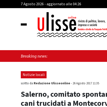
7 Agosto 2026 - aggiornato alle 04:26
"Cava de' 
Breaking news:
sul Mare, 
Notizie locali
Redazione Ulisseonline
scritto da
-
26 Agosto 2017 11:35
Salerno, comitato spontan
cani trucidati a Montecorv