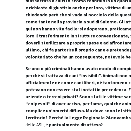
massacrata a calci lo scorso febbraio in un quartier
e richiesta di giustizia anche per loro, vittime di
chiedendo però che si vada al nocciolo della quest
come tante nella provincia a sud di Salerno. Gli at
qui non hanno vita facile: si adoperano, praticamen
loro il trasferimento in strutture convenzionate, 
doverli sterilizzare a proprie spese e ad affrontare
ultimo, chi fa partorire il proprio cane e pretende 
volontariato che ha un conseguente, notevole ben
Se uno o più criminali hanno avuto modo di compie
perché si trattava di cani “invisibili”. Animali n
ufficialmente né come cani liberi, né tantomeno c
potevano non essere stati notati in precedenza. 
aziende o terreni privati? Sono stati le vittime sac
“colpevoli” di aver ucciso, per fame, qualche an
complice un’omertà diffusa. Ma dove sono le Istitu
territorio? Perché la Legge Regionale 24 novembre 2
delle ASL, è
puntualmente disattesa?