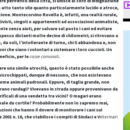
e periferico della città, si unisce al coro di indignazione
 un atto tanto vile quanto particolarmente lucido e atroce,
ione. Montecorvino Rovella è, infatti, una realtà rurale,
tivisti, singoli o appartenenti ad associazioni animaliste,
te senza aiuti, per salvare sul posto i cani ed evitare
spesso distanti molte decine di chilometri; si ritrovano a
, da soli, l’intollerante di turno, chi li abbandona e, non
poi che siano i volontari a sistemare i loro cuccioli. Un
eficio, per le
casse comunali
.
re una simile atrocità, questo è stato possibile anche
on microchippati, dunque di nessuno, che non esistevano
ome animali padronali. Eppure, di taglia grande, non
Erano randagi? Vivevano in strada oppure provenivano da
rificali di una vendetta tra vicini? O magari erano
imale da cortile? Probabilmente non lo sapremo mai,
zioni che hanno il dovere di monitorare i cani sul
001 n. 16, che stabilisce i compiti di Sindaci e V
eterinari