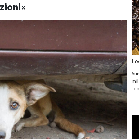
uzioni»
Lo
Aum
mil
con