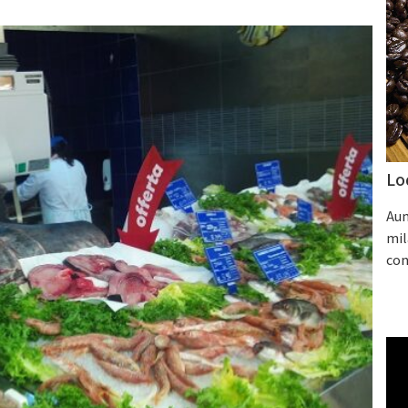
Lo
Aum
mil
con