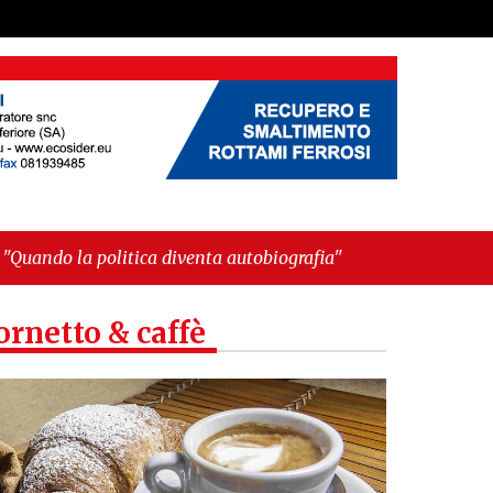
diventa autobiografia"
ornetto & caffè