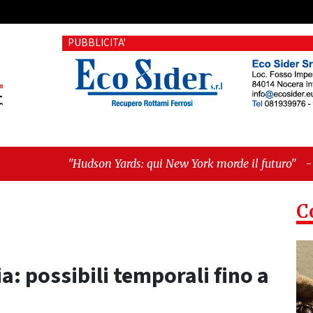
PUBBLICITA'
 Yards: qui New York morde il futuro"
-
"Quando la politica 
C
: possibili temporali fino a