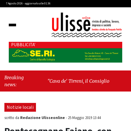
7 Agosto 2026 - aggiornato alle 01:36
PUBBLICITA'
Breaking
"Cava de' Tirreni, il Consiglio comunale
news:
conferma Sara Fariello. L'opposizione lascia
l'aula al momento del voto"
-
"Vietri sul
Mare, giornata storica: la ceramica ammessa
Notizie locali
alla fase europea per l’IGP"
Redazione Ulisseonline
scritto da
-
25 Maggio 2019 13:44