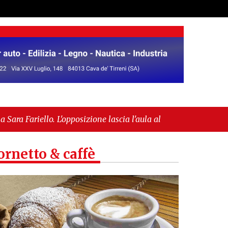
. L'opposizione lascia l'aula al momento del voto"
fase europea per l’IGP"
ornetto & caffè