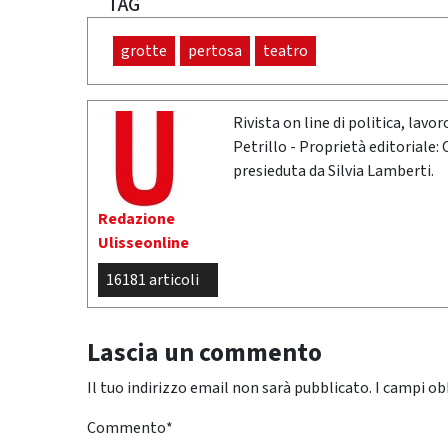
TAG
grotte
pertosa
teatro
Rivista on line di politica, lav
Petrillo - Proprietà editoriale:
presieduta da Silvia Lamberti.
Redazione
Ulisseonline
16181 articoli
Lascia un commento
Il tuo indirizzo email non sarà pubblicato.
I campi ob
Commento
*