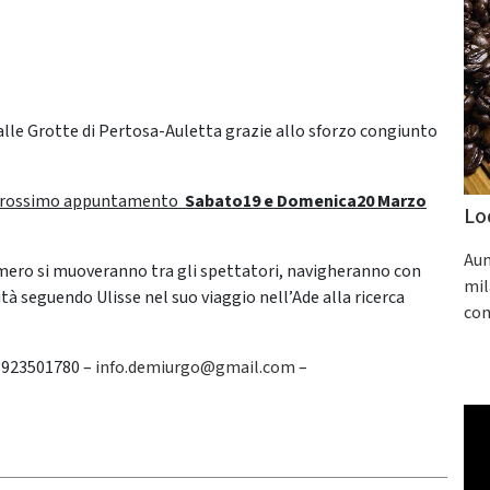
alle Grotte di Pertosa-Auletta grazie allo sforzo congiunto
prossimo appuntamento
Sabato19 e Domenica20 Marzo
Lo
Aum
 Omero si muoveranno tra gli spettatori, navigheranno con
mil
ità seguendo Ulisse nel suo viaggio nell’Ade alla ricerca
con
3923501780 –
info.demiurgo@gmail.com
–