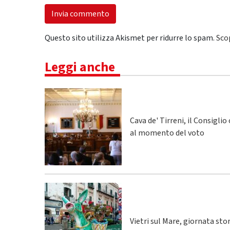
Questo sito utilizza Akismet per ridurre lo spam.
Sco
Leggi anche
Cava de' Tirreni, il Consigli
al momento del voto
Vietri sul Mare, giornata sto