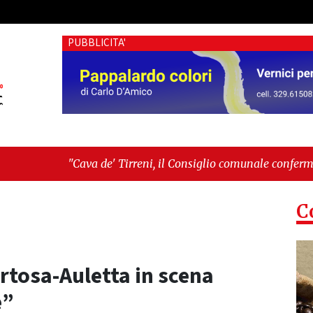
PUBBLICITA'
"Cava de' Tirreni, il Consiglio comunale conferma Sara Fariello
-
"Vietri sul Mare, giornata storica: la ceramica ammessa alla 
C
ertosa-Auletta in scena
e”