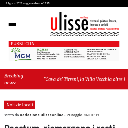
8 Agosto 2026 - aggiornato alle 17:35
PUBBLICITA'
Breaking
"Cava de’ Tirreni, la Villa Vecchia oltre i
news:
vandali: il vero nodo è il senso di comunità"
-
"Cava de’ Tirreni, La Fratellanza sull'ultima
seduta consiliare: “Serve chiarezza!”"
Notizie locali
Redazione Ulisseonline
scritto da
-
29 Maggio 2020 08:39