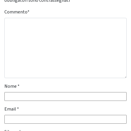
obbligatori sono contrassegnati
*
Commento
*
Nome
*
Email
*