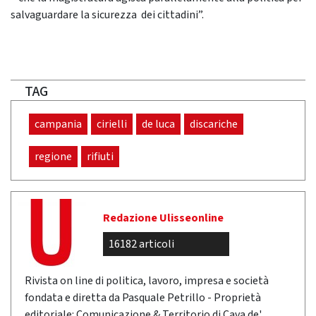
salvaguardare la sicurezza dei cittadini”.
TAG
campania
cirielli
de luca
discariche
regione
rifiuti
Redazione Ulisseonline
16182 articoli
Rivista on line di politica, lavoro, impresa e società
fondata e diretta da Pasquale Petrillo - Proprietà
editoriale: Comunicazione & Territorio di Cava de'