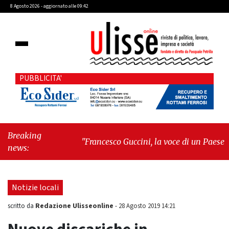
8 Agosto 2026 - aggiornato alle 09:42
PUBBLICITA'
Breaking
"Francesco Guccini, la voce di un Paese
news:
intero"
-
"Terrorista baby"
Notizie locali
Redazione Ulisseonline
scritto da
-
28 Agosto 2019 14:21