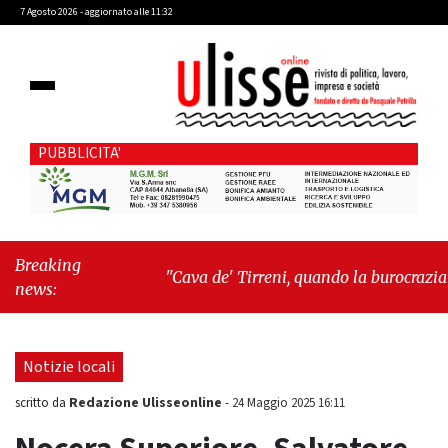
7 Agosto 2026 - aggiornato alle 11:32
PUBBLICITA'
Breaking
"Cava de' Tirreni, quando la burocrazia
news:
dimentica perché esiste"
-
"Oggi New York
mi ha rubato il cuore. Ancora"
Notizie locali
Redazione Ulisseonline
scritto da
-
24 Maggio 2025 16:11