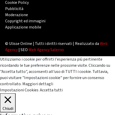
Cookie Policy
Pubblicità
Moderazione
Copyright ed immagini
Applicazione mobile
© Ulisse Online | Tutti i diritti riservati | Realizzato da
Web
Agency
| SEO
Web Agency Salerno
Utilizziamo i cookie per offrirti l'esperienza più pertinente
ricordando le tue preferenze nelle prossime visite. Cliccando su
"Accetta tutto", acconsenti all'uso di TUTTI i cookie. Tuttavia,
puoi visitare "Impostazioni cookie" per fornire un consenso
controllato.
Maggiori dettagli
Impostazioni Cookies
Accetta tutti
Chiudi