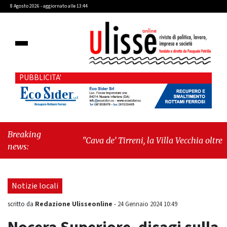
8 Agosto 2026 - aggiornato alle 13:44
PUBBLICITA'
Breaking
"Cava de’ Tirreni, la Villa Vecchia oltre i
news:
vandali: il vero nodo è il senso di comunità"
-
"Cava de’ Tirreni, La Fratellanza sull'ultima
seduta consiliare: “Serve chiarezza!”"
Notizie locali
Redazione Ulisseonline
scritto da
-
24 Gennaio 2024 10:49