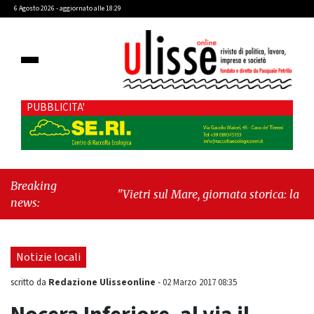
6 Agosto 2026 - aggiornato alle 18:29
PUBBLICITA'
Breaking
"Vietri sul Mare, giornata storica: la
news:
ceramica ammessa alla fase europea per
l’IGP"
-
"Hudson Yards: qui New York
morde il futuro"
Notizie locali
Redazione Ulisseonline
scritto da
-
02 Marzo 2017 08:35