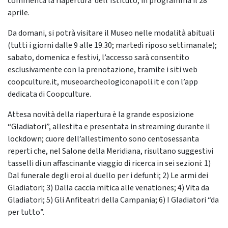
commenta la riapertura dell’Istituto, in programma il 28
aprile.
Da domani, si potrà visitare il Museo nelle modalità abituali
(tutti i giorni dalle 9 alle 19.30; martedì riposo settimanale);
sabato, domenica e festivi, l’accesso sarà consentito
esclusivamente con la prenotazione, tramite i siti web
coopculture.it, museoarcheologiconapoli.it e con l’app
dedicata di Coopculture.
Attesa novità della riapertura è la grande esposizione
“Gladiatori”, allestita e presentata in streaming durante il
lockdown; cuore dell’allestimento sono centosessanta
reperti che, nel Salone della Meridiana, risultano suggestivi
tasselli di un affascinante viaggio di ricerca in sei sezioni: 1)
Dal funerale degli eroi al duello per i defunti; 2) Le armi dei
Gladiatori; 3) Dalla caccia mitica alle venationes; 4) Vita da
Gladiatori; 5) Gli Anfiteatri della Campania; 6) I Gladiatori “da
per tutto”.