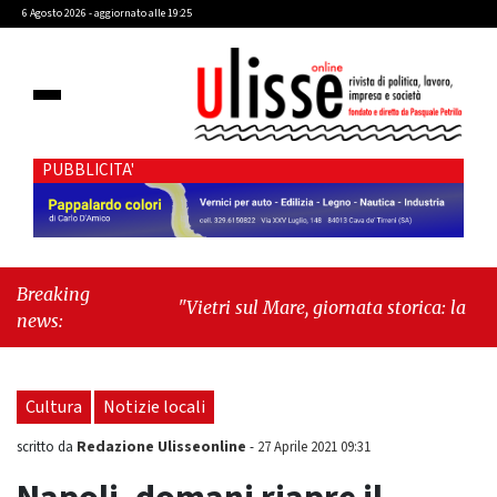
6 Agosto 2026 - aggiornato alle 19:25
PUBBLICITA'
Breaking
"Vietri sul Mare, giornata storica: la ceramica
news:
ammessa alla fase europea per l’IGP"
-
"Hudson Yards: qui New York morde il futuro"
Cultura
Notizie locali
Redazione Ulisseonline
scritto da
-
27 Aprile 2021 09:31