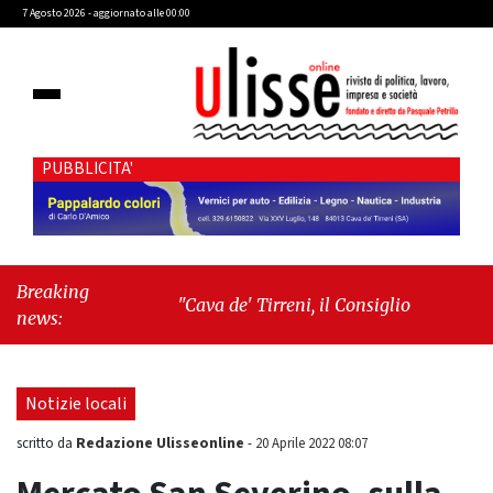
7 Agosto 2026 - aggiornato alle 00:00
PUBBLICITA'
Breaking
"Cava de' Tirreni, il Consiglio comunale
news:
conferma Sara Fariello. L'opposizione lascia
l'aula al momento del voto"
-
"Vietri sul
Mare, giornata storica: la ceramica ammessa
Notizie locali
alla fase europea per l’IGP"
Redazione Ulisseonline
scritto da
-
20 Aprile 2022 08:07