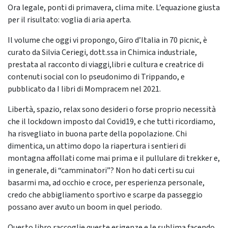
Ora legale, ponti di primavera, clima mite. L’equazione giusta
per il risultato: voglia di aria aperta.
Il volume che oggi vi propongo, Giro d’Italia in 70 picnic, è
curato da Silvia Ceriegi, dott.ssa in Chimica industriale,
prestata al racconto di viaggi,libri e cultura e creatrice di
contenuti social con lo pseudonimo di Trippando, e
pubblicato da I libri di Mompracem nel 2021.
Libertà, spazio, relax sono desideri o forse proprio necessità
che il lockdown imposto dal Covid19, e che tutti ricordiamo,
ha risvegliato in buona parte della popolazione. Chi
dimentica, un attimo dopo la riapertura i sentieri di
montagna affollati come mai prima e il pullulare di trekker e,
in generale, di “camminatori”? Non ho dati certi su cui
basarmi ma, ad occhio e croce, per esperienza personale,
credo che abbigliamento sportivo e scarpe da passeggio
possano aver avuto un boom in quel periodo.
Questo libro raccoglie queste esigenze e le sublima facendo