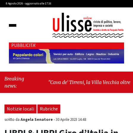
8 Agosto 2026 - aggiornato alle 17:16
PUBBLICITA'
Breaking
"Cava de’ Tirreni, la Villa Vecchia oltre i
news:
vandali: il vero nodo è il senso di comunità"
-
"Cava de’ Tirreni, La Fratellanza sull'ultima
seduta consiliare: “Serve chiarezza!”"
Notizie locali
Rubriche
Angela Senatore
scritto da
-
30 Aprile 2023 14:48