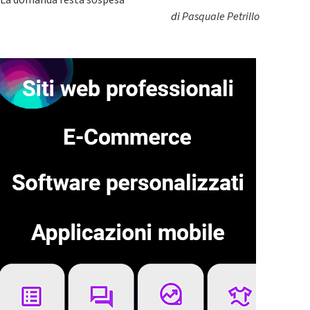
La domanda resta sospesa
di
Pasquale Petrillo