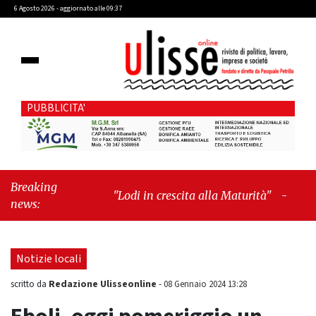
6 Agosto 2026 - aggiornato alle 09:37
PUBBLICITA'
Breaking
"Lodi in crescita alla Maturità"
-
"Cava de’
news:
Tirreni, il valore dei simboli e la
responsabilità delle azioni"
Notizie locali
Redazione Ulisseonline
scritto da
-
08 Gennaio 2024 13:28