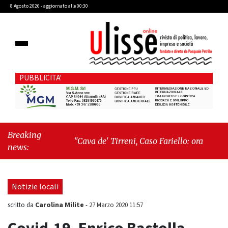
8 Agosto 2026 - aggiornato alle 00:30
PUBBLICITA'
Breaking
"Cava de' Tirreni, Caso Fariello: ora torniamo ai
news:
problemi veri"
-
"Cava de' Tirreni, quando la
burocrazia dimentica perché esiste"
Notizie locali
Carolina Milite
scritto da
-
27 Marzo 2020 11:57