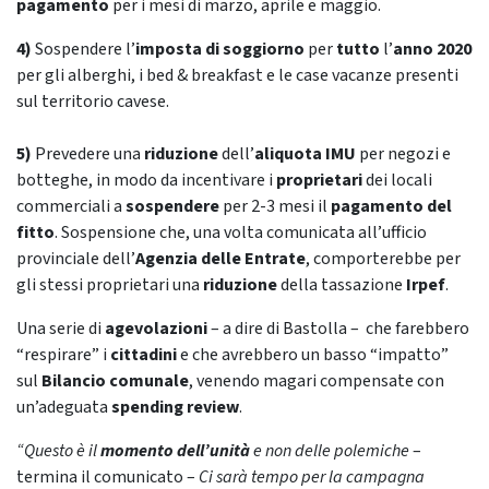
pagamento
per i mesi di marzo, aprile e maggio.
4)
Sospendere l’
imposta di soggiorno
per
tutto
l’
anno 2020
per gli alberghi, i bed & breakfast e le case vacanze presenti
sul territorio cavese.
5)
Prevedere una
riduzione
dell’
aliquota IMU
per negozi e
botteghe, in modo da incentivare i
proprietari
dei locali
commerciali a
sospendere
per 2-3 mesi il
pagamento del
fitto
. Sospensione che, una volta comunicata all’ufficio
provinciale dell’
Agenzia delle Entrate
, comporterebbe per
gli stessi proprietari una
riduzione
della tassazione
Irpef
.
Una serie di
agevolazioni
– a dire di Bastolla – che farebbero
“respirare” i
cittadini
e che avrebbero un basso “impatto”
sul
Bilancio comunale
, venendo magari compensate con
un’adeguata
spending review
.
“Questo è il
momento dell’unità
e non delle polemiche
–
termina il comunicato –
Ci sarà tempo per la campagna