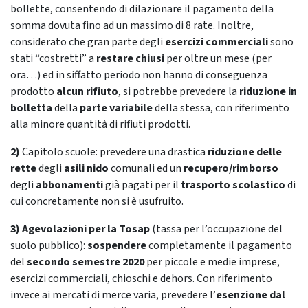
bollette, consentendo di dilazionare il pagamento della
somma dovuta fino ad un massimo di 8 rate. Inoltre,
considerato che gran parte degli
esercizi commerciali
sono
stati “costretti” a
restare chiusi
per oltre un mese (per
ora…) ed in siffatto periodo non hanno di conseguenza
prodotto
alcun rifiuto
, si potrebbe prevedere la
riduzione in
bolletta
della
parte variabile
della stessa, con riferimento
alla minore quantità di rifiuti prodotti.
2)
Capitolo scuole: prevedere una drastica
riduzione delle
rette
degli
asili nido
comunali ed un
recupero/rimborso
degli
abbonamenti
già pagati per il
trasporto scolastico
di
cui concretamente non si è usufruito.
3)
Agevolazioni per la Tosap
(tassa per l’occupazione del
suolo pubblico):
sospendere
completamente il pagamento
del
secondo semestre 2020
per piccole e medie imprese,
esercizi commerciali, chioschi e dehors. Con riferimento
invece ai mercati di merce varia, prevedere l’
esenzione dal