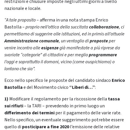
restrizioni e chiusure imposte negli ultimi giorni a livello
nazionale e locale.
“A tale proposito
– afferma in una nota stampa Enrico
Bastolla –
proprio nell’ottica della succitata
collaborazione
, ci
permettiamo di suggerire alle istituzioni, ed in primis all’attuale
Amministrazione comunale
, un ventaglio di
proposte
per
venire incontro alle
esigenze
già manifestate a più riprese da
svariate “categorie” di cittadini e per meglio
programmare
l’oggi e soprattutto il domani, vicino (come auspichiamo) o
lontano che sia”.
Ecco nello specifico le proposte del candidato sindaco
Enrico
Bastolla
e del Movimento civico
“Liberi di…”
:
1)
Modificare il regolamento per la riscossione della
tassa
sui rifiuti
– la TARI – prevedendo in primo luogo un
differimento dei termini
per il pagamento delle varie rate.
Nello specifico, un eventuale suggerimento potrebbe essere
quello di
posticipare a fine 2020
l’emissione delle relative