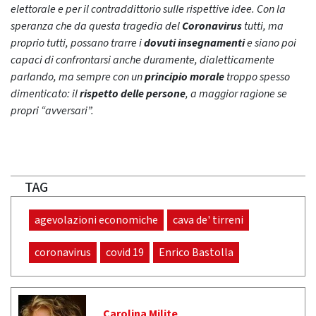
elettorale e per il contraddittorio sulle rispettive idee. Con la
speranza che da questa tragedia del
Coronavirus
tutti, ma
proprio tutti, possano trarre i
dovuti insegnamenti
e siano poi
capaci di confrontarsi anche duramente, dialetticamente
parlando, ma sempre con un
principio morale
troppo spesso
dimenticato: il
rispetto delle persone
, a maggior ragione se
propri “avversari”.
TAG
agevolazioni economiche
cava de' tirreni
coronavirus
covid 19
Enrico Bastolla
Carolina Milite