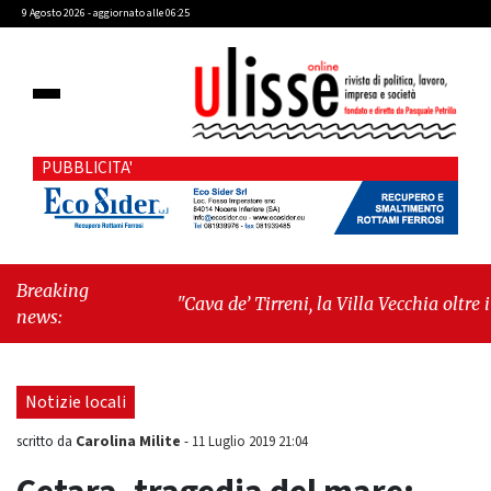
9 Agosto 2026 - aggiornato alle 06:25
PUBBLICITA'
Breaking
"Cava de’ Tirreni, la Villa Vecchia oltre i
news:
vandali: il vero nodo è il senso di comunità"
-
"Cava de’ Tirreni, La Fratellanza sull'ultima
seduta consiliare: “Serve chiarezza!”"
Notizie locali
Carolina Milite
scritto da
-
11 Luglio 2019 21:04