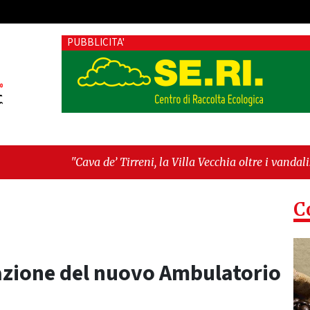
PUBBLICITA'
’ Tirreni, la Villa Vecchia oltre i vandali: il vero nodo è il se
tima seduta consiliare: “Serve chiarezza!”"
C
azione del nuovo Ambulatorio