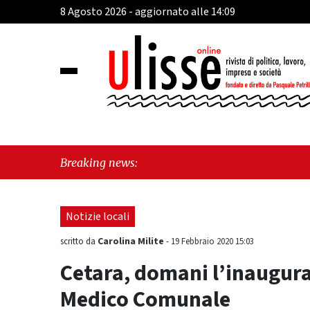
8 Agosto 2026 - aggiornato alle 14:09
"Cava de
Breaking news:
sull'ul
Notizie locali
Carolina Milite
scritto da
-
19 Febbraio 2020 15:03
Cetara, domani l’inaugur
Medico Comunale