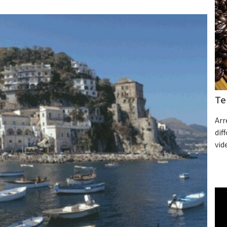
Te
Arr
dif
vid