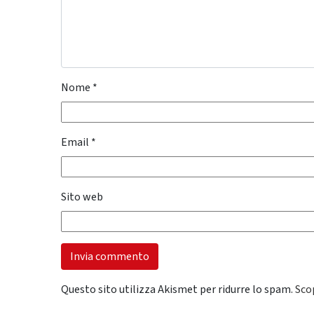
Nome
*
Email
*
Sito web
Questo sito utilizza Akismet per ridurre lo spam.
Sco