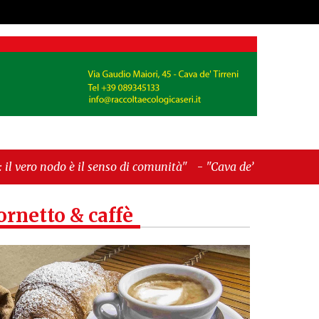
nso di comunità"
-
"Cava de’ Tirreni, La Fratellanza
ornetto & caffè