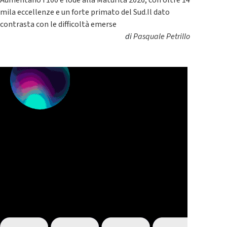
Aumentano i 100 e lode alla Maturità 2026, con oltre 14
mila eccellenze e un forte primato del Sud.Il dato
contrasta con le difficoltà emerse
di
Pasquale Petrillo