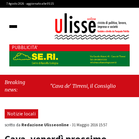
7 Agosto 2026 - aggiornato alle 05:15
PUBBLICITA'
Breaking
"Cava de' Tirreni, il Consiglio comunale
news:
conferma Sara Fariello. L'opposizione lascia
l'aula al momento del voto"
-
"Vietri sul
Mare, giornata storica: la ceramica ammessa
Notizie locali
alla fase europea per l’IGP"
Redazione Ulisseonline
scritto da
-
31 Maggio 2016 15:57