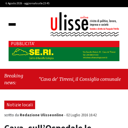
6 Agosto 2026 - aggiornato alle 23:45
PUBBLICITA'
Breaking
"Cava de' Tirreni, il Consiglio comunale
news:
conferma Sara Fariello. L'opposizione lascia
l'aula al momento del voto"
-
"Vietri sul
Mare, giornata storica: la ceramica ammessa
Notizie locali
alla fase europea per l’IGP"
Redazione Ulisseonline
scritto da
-
02 Luglio 2016 16:42