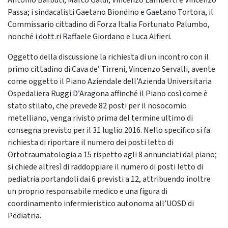
Antonio Barbuti, Marco Galdi, Vincenzo Lamberti e Vincenzo
Passa; i sindacalisti Gaetano Biondino e Gaetano Tortora, il
Commissario cittadino di Forza Italia Fortunato Palumbo,
nonché i dott.ri Raffaele Giordano e Luca Alfieri.
Oggetto della discussione la richiesta di un incontro con il
primo cittadino di Cava de’ Tirreni, Vincenzo Servalli, avente
come oggetto il Piano Aziendale dell’Azienda Universitaria
Ospedaliera Ruggi D’Aragona affinché il Piano così come è
stato stilato, che prevede 82 posti per il nosocomio
metelliano, venga rivisto prima del termine ultimo di
consegna previsto per il 31 luglio 2016. Nello specifico si fa
richiesta di riportare il numero dei posti letto di
Ortotraumatologia a 15 rispetto agli 8 annunciati dal piano;
si chiede altresì di raddoppiare il numero di posti letto di
pediatria portandoli dai 6 previsti a 12, attribuendo inoltre
un proprio responsabile medico e una figura di
coordinamento infermieristico autonoma all’UOSD di
Pediatria.