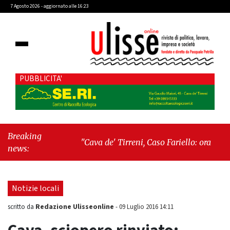
7 Agosto 2026 - aggiornato alle 16:23
PUBBLICITA'
Breaking
"Cava de' Tirreni, Caso Fariello: ora torniamo
news:
ai problemi veri"
-
"Cava de' Tirreni,
quando la burocrazia dimentica perché
esiste"
Notizie locali
Redazione Ulisseonline
scritto da
-
09 Luglio 2016 14:11