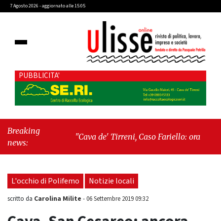
7 Agosto 2026 - aggiornato alle 15:05
PUBBLICITA'
Breaking
"Cava de' Tirreni, Caso Fariello: ora torniamo
news:
ai problemi veri"
-
"Cava de' Tirreni, quando
la burocrazia dimentica perché esiste"
L'occhio di Polifemo
Notizie locali
Carolina Milite
scritto da
-
06 Settembre 2019 09:32