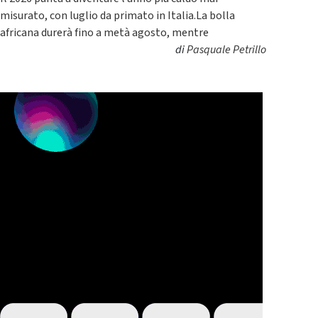
misurato, con luglio da primato in Italia.La bolla
africana durerà fino a metà agosto, mentre
di
Pasquale Petrillo