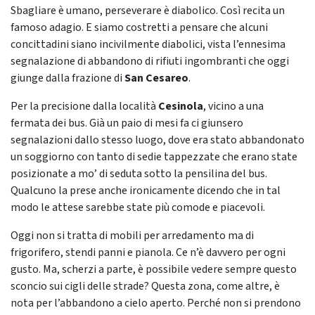
Sbagliare è umano, perseverare è diabolico. Così recita un
famoso adagio. E siamo costretti a pensare che alcuni
concittadini siano incivilmente diabolici, vista l’ennesima
segnalazione di abbandono di rifiuti ingombranti che oggi
giunge dalla frazione di
San Cesareo
.
Per la precisione dalla località
Cesinola
, vicino a una
fermata dei bus. Già un paio di mesi fa ci giunsero
segnalazioni dallo stesso luogo, dove era stato abbandonato
un soggiorno con tanto di sedie tappezzate che erano state
posizionate a mo’ di seduta sotto la pensilina del bus.
Qualcuno la prese anche ironicamente dicendo che in tal
modo le attese sarebbe state più comode e piacevoli.
Oggi non si tratta di mobili per arredamento ma di
frigorifero, stendi panni e pianola. Ce n’è davvero per ogni
gusto. Ma, scherzi a parte, è possibile vedere sempre questo
sconcio sui cigli delle strade? Questa zona, come altre, è
nota per l’abbandono a cielo aperto. Perché non si prendono